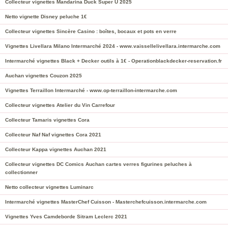
Collecteur vignettes Mandarina Duck Super U 2025
Netto vignette Disney peluche 1€
Collecteur vignettes Sincère Casino : boîtes, bocaux et pots en verre
Vignettes Livellara Milano Intermarché 2024 - www.vaissellelivellara.intermarche.com
Intermarché vignettes Black + Decker outils à 1€ - Operationblackdecker-reservation.fr
Auchan vignettes Couzon 2025
Vignettes Terraillon Intermarché - www.op-terraillon-intermarche.com
Collecteur vignettes Atelier du Vin Carrefour
Collecteur Tamaris vignettes Cora
Collecteur Naf Naf vignettes Cora 2021
Collecteur Kappa vignettes Auchan 2021
Collecteur vignettes DC Comics Auchan cartes verres figurines peluches à
collectionner
Netto collecteur vignettes Luminarc
Intermarché vignettes MasterChef Cuisson - Masterchefcuisson.intermarche.com
Vignettes Yves Camdeborde Sitram Leclerc 2021