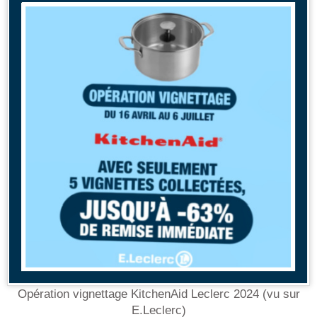
Opération vignettage KitchenAid Leclerc 2024 (vu sur
E.Leclerc)