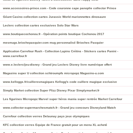
www.accessoires-prince.com - Code couronne cape panoplie collector Prince
Géant Casino collection cartes Jurassic World marionnettes dinosaure
Leclerc collection cartes exclusives Solo Star Wars
www.boutiquecochonou.fr - Opération points boutique Cochonou 2017
mesmugs.briochepasquier.com mug personnalisé Brioches Pasquier
Application Carrefour Rush - Collection Lapins Crétins - Stickers cartes Panini -
www.carrefour.fr
www.e.leclerc/jeu-disney - Grand jeu Leclerc Disney livre numérique offert
Magasins super U collection schtroumpfs micropopz Magasins-u.com
www.kelloggs.fr/cuilleresmagiques Kellogg's code cuillere magique exclusive
Simply Market collection Super Flizz Disney Pixar Simplymarket.fr
Les figurines Micropopz Marvel super héros mania super rentrée Market Carrefour
www.collector-supermarchesmatch.fr - Grand jeu concours Disneyland Match
Carrefour collection verres Delaunay pays jeux olympiques
KFC collection verres Equipe de France gratuit pour un menu XL acheté