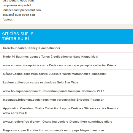
Articles sur le
même sujet
Carrefour cartes Disney à collectionner
Mcdo 40 figurines Looney Tunes à collectionner dans Happy Meal
www.accessoires-prince.com - Code couronne cape panoplie collector Prince
Géant Casino collection cartes Jurassic World marionnettes dinosaure
Leclerc collection cartes exclusives Solo Star Wars
www.boutiquecochonou.fr - Opération points boutique Cochonou 2017
mesmugs.briochepasquier.com mug personnalisé Brioches Pasquier
Application Carrefour Rush - Collection Lapins Crétins - Stickers cartes Panini -
www.carrefour.fr
www.e.leclerc/jeu-disney - Grand jeu Leclerc Disney livre numérique offert
Magasins super U collection schtroumpfs micropopz Magasins-u.com