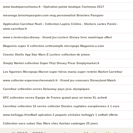
www.boutiquecochonou.fr - Opération points boutique Cochonou 2017
mesmugs.briochepasquier.com mug personnalisé Brioches Pasquier
Application Carrefour Rush - Collection Lapins Crétins - Stickers cartes Panini -
www.carrefour.fr
www.e.leclerc/jeu-disney - Grand jeu Leclerc Disney livre numérique offert
Magasins super U collection schtroumpfs micropopz Magasins-u.com
Cosmic Shells App Star Wars E Leclerc collection de jetons
Simply Market collection Super Flizz Disney Pixar Simplymarket.fr
Les figurines Micropopz Marvel super héros mania super rentrée Market Carrefour
www.collector-supermarchesmatch.fr - Grand jeu concours Disneyland Match
Carrefour collection verres Delaunay pays jeux olympiques
KFC collection verres Equipe de France gratuit pour un menu XL acheté
Carrefour collection 10 verres collector Duralex capitales européennes à 1 euro
www.kelloggs.fr/oofball opération 2 paquets céréales kellogg's 1 oofball offerte
Collection sacs cabas Star Wars chez Auchan catalogue 25 jours